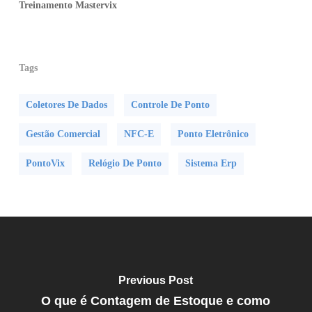
Treinamento Mastervix
Tags
Coletores De Dados
Controle De Ponto
Gestão Comercial
NFC-E
Ponto Eletrônico
PontoVix
Relógio De Ponto
Sistema Erp
Previous Post
O que é Contagem de Estoque e como