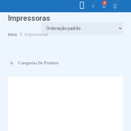
0
Impressoras
COLETORE
ETIQ., R
PONTO E
Início
Impressoras
Categorias De Produto