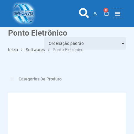
0
COLETORES 
ETIQ., RÓ
PONTO E 
Ponto Eletrônico
Início
Softwares
Ponto Eletrônico
Categorias De Produto