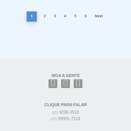
1
2
3
4
5
6
Next
SIGA A GENTE
CLIQUE PARA FALAR
3038-3510
(27)
99901-7118
(27)