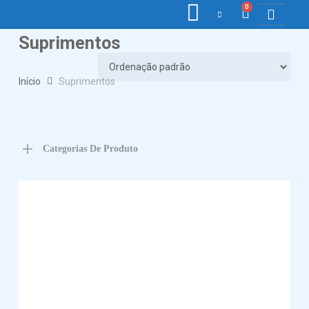
0
Suprimentos
COLETORE
ETIQ., R
PONTO E
Início
Suprimentos
Categorias De Produto