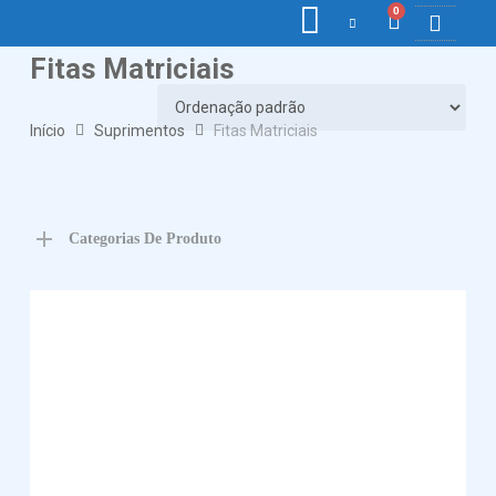
0
Fitas Matriciais
COLETORE
ETIQ., R
PONTO E
Início
Suprimentos
Fitas Matriciais
Categorias De Produto