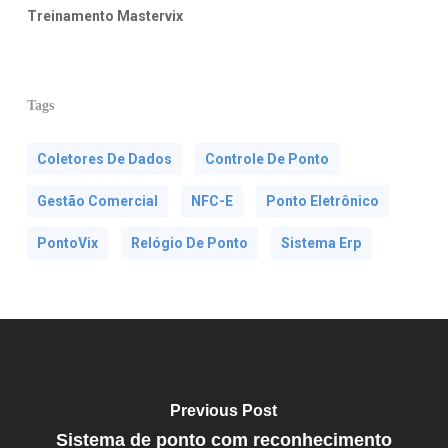
Treinamento Mastervix
Tags
Coletores De Dados
Controle De Ponto
Gestão Comercial
NFC-E
Ponto Eletrônico
PontoVix
Relógio De Ponto
Sistema Erp
Previous Post
Sistema de ponto com reconhecimento