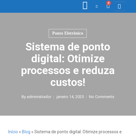
0
COLETORE
ETIQ., R
PONTO E
Ponto Eletrônico
Sistema de ponto
digital: Otimize
processos e reduza
custos!
By
administrador
janeiro 14, 2025
No Comments
Início
»
Blog
»
Sistema de ponto digital: Otimize processos e