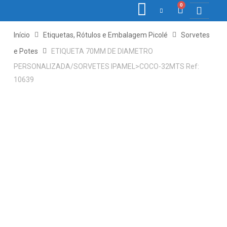
0
COLETORE
ETIQ., R
PONTO E
Início
Etiquetas, Rótulos e Embalagem Picolé
Sorvetes
e Potes
ETIQUETA 70MM DE DIAMETRO
PERSONALIZADA/SORVETES IPAMEL>COCO-32MTS Ref:
10639