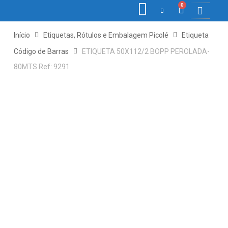
0
COLETORE
ETIQ., R
PONTO E
Início
Etiquetas, Rótulos e Embalagem Picolé
Etiqueta
Código de Barras
ETIQUETA 50X112/2 BOPP PEROLADA-
80MTS Ref: 9291