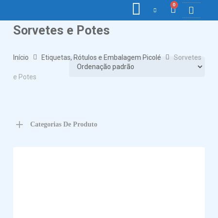
0
Sorvetes e Potes
COLETORE
ETIQ., R
PONTO E
Início
Etiquetas, Rótulos e Embalagem Picolé
Sorvetes
e Potes
Categorias De Produto