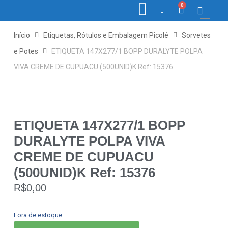
0
COLETORE
ETIQ., R
PONTO E
Início
Etiquetas, Rótulos e Embalagem Picolé
Sorvetes
e Potes
ETIQUETA 147X277/1 BOPP DURALYTE POLPA
VIVA CREME DE CUPUACU (500UNID)K Ref: 15376
ETIQUETA 147X277/1 BOPP
DURALYTE POLPA VIVA
CREME DE CUPUACU
(500UNID)K Ref: 15376
R$
0,00
Fora de estoque