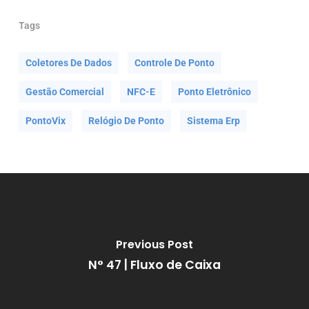
Tags
Coletores De Dados
Controle De Ponto
Gestão Comercial
NFC-E
Ponto Eletrônico
PontoVix
Relógio De Ponto
Sistema Erp
Previous Post
N° 47 | Fluxo de Caixa