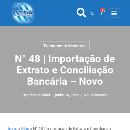
0
COLETORES 
ETIQ., RÓ
PONTO E 
Treinamento Mastervix
N° 48 | Importação de
Extrato e Conciliação
Bancária – Novo
By
administrador
junho 24, 2025
No Comments
Início
»
Blog
»
N° 48 | Importação de Extrato e Conciliação