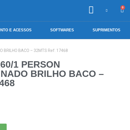
0
NTO E ACESSOS
SOFTWARES
SUPRIMENTOS
 BRILHO BACO – 32MTS Ref: 17468
X60/1 PERSON
NADO BRILHO BACO –
468