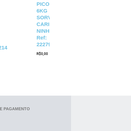
PICOLÉ
6KG
SORVETERIA
CARIOCA
NINHO
Ref:
22279
214
R$
0,00
E PAGAMENTO