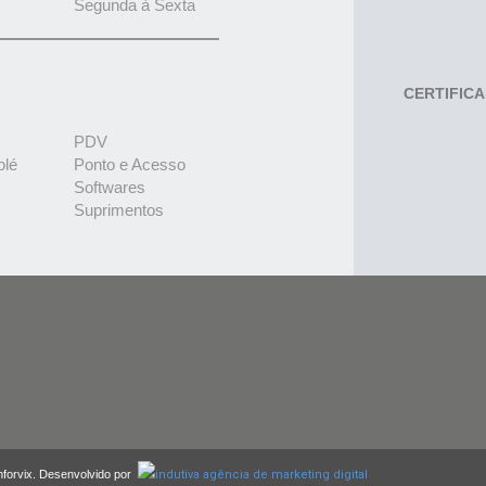
Segunda à Sexta
CERTIFIC
PDV
olé
Ponto e Acesso
Softwares
Suprimentos
nforvix. Desenvolvido por