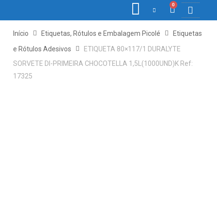
0
COLETORE
ETIQ., R
PONTO E
Início
Etiquetas, Rótulos e Embalagem Picolé
Etiquetas
e Rótulos Adesivos
ETIQUETA 80×117/1 DURALYTE
SORVETE DI-PRIMEIRA CHOCOTELLA 1,5L(1000UND)K Ref:
17325