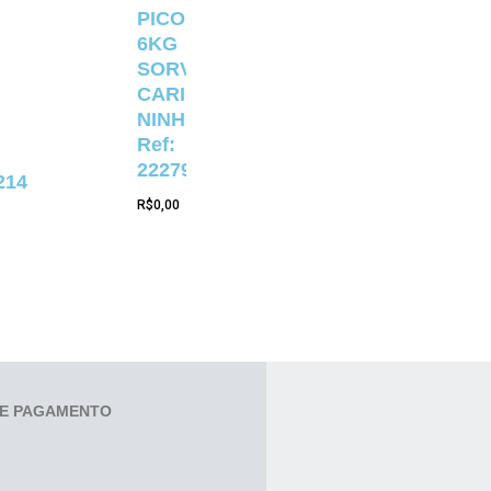
PICOLÉ
6KG
SORVETERIA
CARIOCA
NINHO
Ref:
22279
214
R$
0,00
E PAGAMENTO