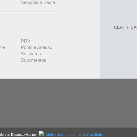
Segunda à Sexta
CERTIFIC
PDV
olé
Ponto e Acesso
Softwares
Suprimentos
nforvix. Desenvolvido por