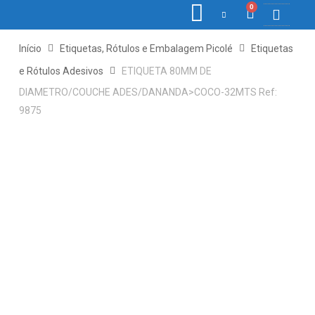
0
COLETORE
ETIQ., R
PONTO E
Início
Etiquetas, Rótulos e Embalagem Picolé
Etiquetas
e Rótulos Adesivos
ETIQUETA 80MM DE
DIAMETRO/COUCHE ADES/DANANDA>COCO-32MTS Ref:
9875