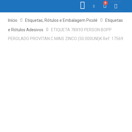
0
COLETORE
ETIQ., R
PONTO E
Início
Etiquetas, Rótulos e Embalagem Picolé
Etiquetas
e Rótulos Adesivos
ETIQUETA 78X93 PERSON BOPP
PEROLADO PROVITAN C MAIS ZINCO (50.000UNI)K Ref: 17569