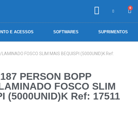
0
NTO E ACESSOS
SOFTWARES
SUPRIMENTOS
AMINADO FOSCO SLIM MAIS BEQUISPI (5000UNID)K Ref:
X187 PERSON BOPP
LAMINADO FOSCO SLIM
 (5000UNID)K Ref: 17511