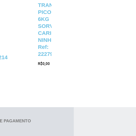
TRANSPARENTE
PICOLÉ
6KG
SORVETERIA
CARIOCA
NINHO
Ref:
22279
214
R$
0,00
E PAGAMENTO