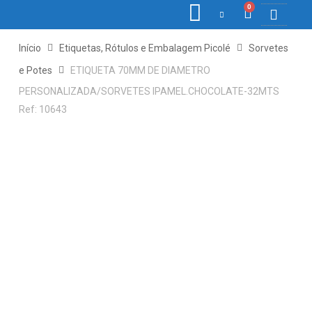
0
COLETORE
ETIQ., R
PONTO E
Início
Etiquetas, Rótulos e Embalagem Picolé
Sorvetes
e Potes
ETIQUETA 70MM DE DIAMETRO
PERSONALIZADA/SORVETES IPAMEL.CHOCOLATE-32MTS
Ref: 10643