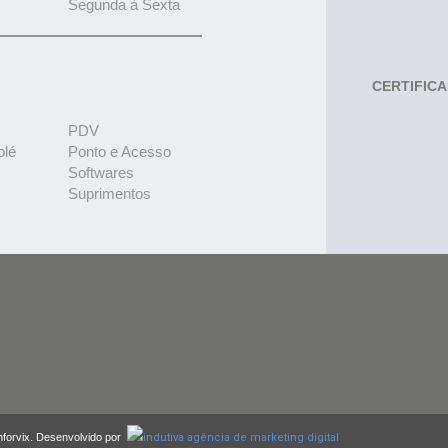
Segunda à Sexta
CERTIFIC
PDV
olé
Ponto e Acesso
Softwares
Suprimentos
nforvix. Desenvolvido por