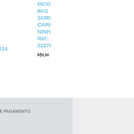
PICOLÉ
6KG
SORVETERIA
CARIOCA
NINHO
Ref:
22279
214
R$
0,00
E PAGAMENTO