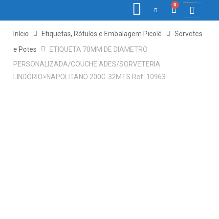
0
COLETORE
ETIQ., R
PONTO E
Início
Etiquetas, Rótulos e Embalagem Picolé
Sorvetes
e Potes
ETIQUETA 70MM DE DIAMETRO
PERSONALIZADA/COUCHE ADES/SORVETERIA
LINDÓRIO>NAPOLITANO 200G-32MTS Ref: 10963