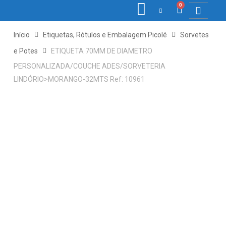
0
COLETORE
ETIQ., R
PONTO E
Início
Etiquetas, Rótulos e Embalagem Picolé
Sorvetes
e Potes
ETIQUETA 70MM DE DIAMETRO
PERSONALIZADA/COUCHE ADES/SORVETERIA
LINDÓRIO>MORANGO-32MTS Ref: 10961