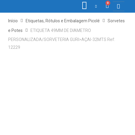
0
COLETORE
ETIQ., R
PONTO E
Início
Etiquetas, Rótulos e Embalagem Picolé
Sorvetes
e Potes
ETIQUETA 49MM DE DIAMETRO
PERSONALIZADA/SORVETERIA GURI>AÇAI-32MTS Ref:
12229