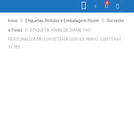
0
COLETORE
ETIQ., R
PONTO E
Início
Etiquetas, Rótulos e Embalagem Picolé
Sorvetes
e Potes
ETIQUETA 49MM DE DIAMETRO
PERSONALIZADA/SORVETERIA GURI ICE NINHO-32MTS Ref:
11789