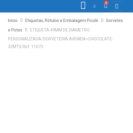
0
COLETORE
ETIQ., R
PONTO E
Início
Etiquetas, Rótulos e Embalagem Picolé
Sorvetes
e Potes
ETIQUETA 49MM DE DIAMETRO
PERSONALIZADA/SORVETERIA AVENIDA>CHOCOLATE-
32MTS Ref: 11073