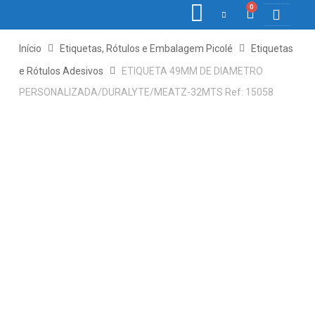
0
COLETORE
ETIQ., R
PONTO E
Início
Etiquetas, Rótulos e Embalagem Picolé
Etiquetas
e Rótulos Adesivos
ETIQUETA 49MM DE DIAMETRO
PERSONALIZADA/DURALYTE/MEATZ-32MTS Ref: 15058