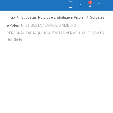
0
COLETORE
ETIQ., R
PONTO E
Início
Etiquetas, Rótulos e Embalagem Picolé
Sorvetes
e Potes
ETIQUETA 42MM DE DIAMETRO
PERSONALIZADA/QUI JOIA-FRUTAS VERMELHAS-33,75MTS
Ref: 8646