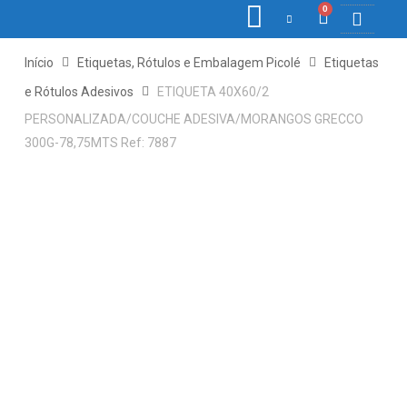
0
COLETORE
ETIQ., R
PONTO E
Início
Etiquetas, Rótulos e Embalagem Picolé
Etiquetas
e Rótulos Adesivos
ETIQUETA 40X60/2
PERSONALIZADA/COUCHE ADESIVA/MORANGOS GRECCO
300G-78,75MTS Ref: 7887