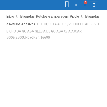
0
COLETORE
ETIQ., R
PONTO E
Início
Etiquetas, Rótulos e Embalagem Picolé
Etiquetas
e Rótulos Adesivos
ETIQUETA 40X60/2 COUCHE ADESIVO
BICHO DA GOIABA GELEIA DE GOIABA C/ ACUCAR
500G(2500UND)K Ref: 16690