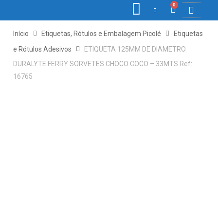
0
COLETORE
ETIQ., R
PONTO E
Início
Etiquetas, Rótulos e Embalagem Picolé
Etiquetas
e Rótulos Adesivos
ETIQUETA 125MM DE DIAMETRO
DURALYTE FERRY SORVETES CHOCO COCO – 33MTS Ref:
16765