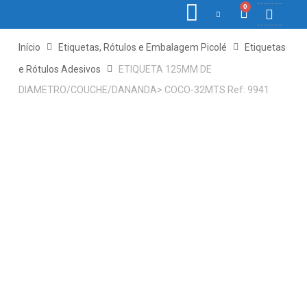
0
COLETORE
ETIQ., R
PONTO E
Início
Etiquetas, Rótulos e Embalagem Picolé
Etiquetas
e Rótulos Adesivos
ETIQUETA 125MM DE
DIAMETRO/COUCHE/DANANDA> COCO-32MTS Ref: 9941