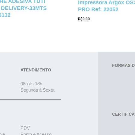
E ADESIVA TUTI
Impressora Argox OS
 DELIVERY-33MTS
PRO Ref: 22052
6132
R$
0,00
FORMAS D
ATENDIMENTO
08h às 18h
Segunda à Sexta
CERTIFIC
PDV
olé
Ponto e Acesso