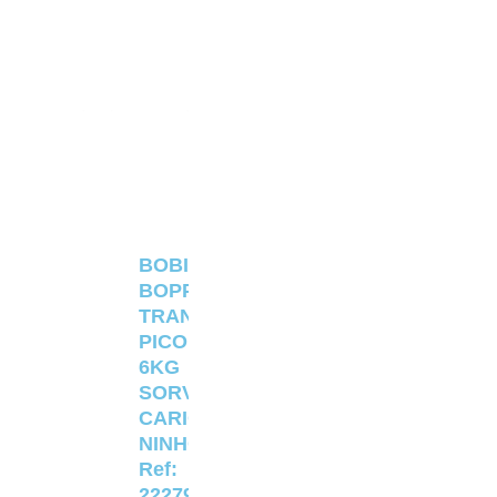
BOBINA
BOPP
TRANSPARENTE
PICOLÉ
6KG
SORVETERIA
CARIOCA
NINHO
Ref:
22279