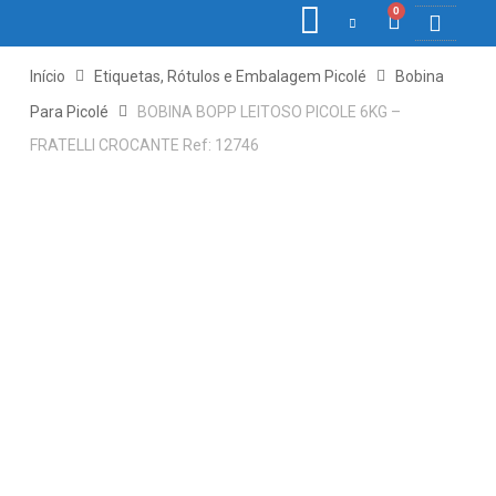
0
COLETORE
ETIQ., R
PONTO E
Início
Etiquetas, Rótulos e Embalagem Picolé
Bobina
Para Picolé
BOBINA BOPP LEITOSO PICOLE 6KG –
FRATELLI CROCANTE Ref: 12746