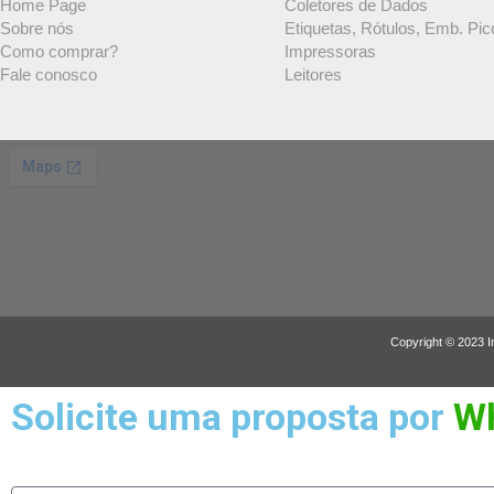
Home Page
Coletores de Dados
Sobre nós
Etiquetas, Rótulos, Emb. Pic
Como comprar?
Impressoras
Fale conosco
Leitores
Copyright © 2023 I
Solicite uma proposta por
W