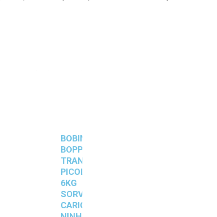
BOBINA
BOPP
TRANSPARENTE
PICOLÉ
6KG
SORVETERIA
CARIOCA
NINHO