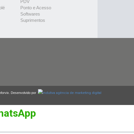
PDV
olé
Ponto e Acesso
Softwares
Suprimentos
nforvix. Desenvolvido por
hatsApp