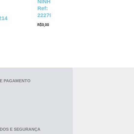
NINHO
Ref:
22279
214
R$
0,00
E PAGAMENTO
ADOS E SEGURANÇA