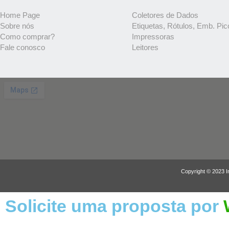
Home Page
Coletores de Dados
Sobre nós
Etiquetas, Rótulos, Emb. Pic
Como comprar?
Impressoras
Fale conosco
Leitores
Copyright © 2023 I
Solicite uma proposta por