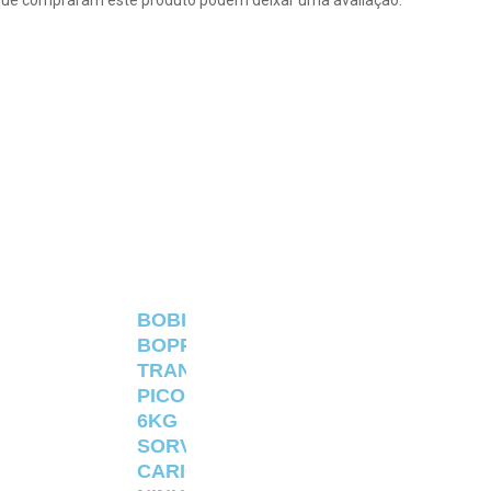
que compraram este produto podem deixar uma avaliação.
BOBINA
BOPP
TRANSPARENTE
PICOLÉ
6KG
SORVETERIA
CARIOCA