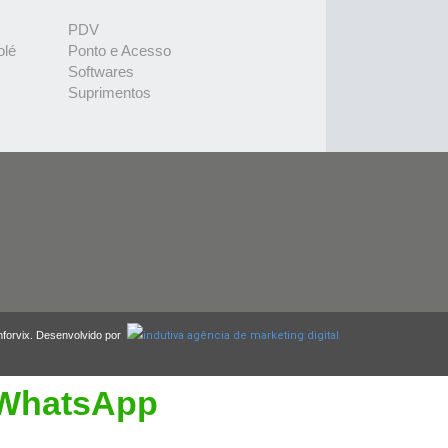
PDV
olé
Ponto e Acesso
Softwares
Suprimentos
nforvix. Desenvolvido por
WhatsApp