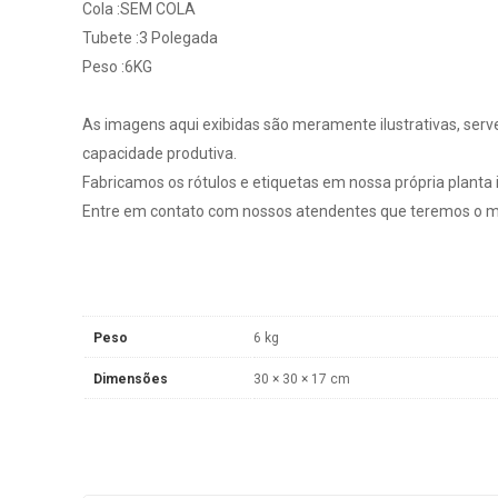
Cola :SEM COLA
Tubete :3 Polegada
Peso :6KG
As imagens aqui exibidas são meramente ilustrativas, serv
capacidade produtiva.
Fabricamos os rótulos e etiquetas em nossa própria planta in
Entre em contato com nossos atendentes que teremos o ma
Peso
6 kg
Dimensões
30 × 30 × 17 cm