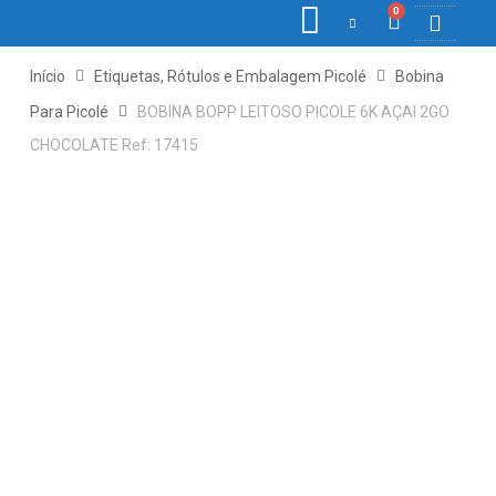
0
COLETORE
ETIQ., R
PONTO E
Início
Etiquetas, Rótulos e Embalagem Picolé
Bobina
Para Picolé
BOBINA BOPP LEITOSO PICOLE 6K AÇAI 2GO
CHOCOLATE Ref: 17415