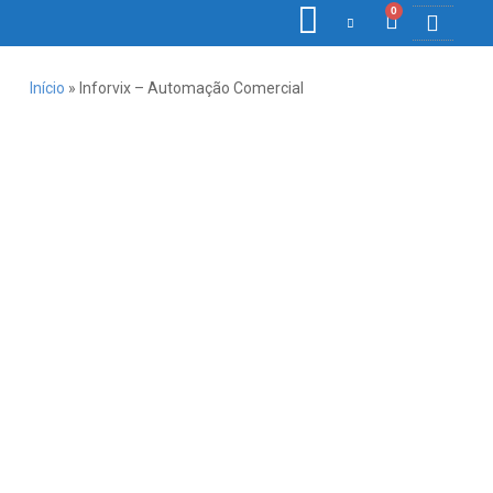
0
COLETORE
ETIQ., R
PONTO E
Início
»
Inforvix – Automação Comercial