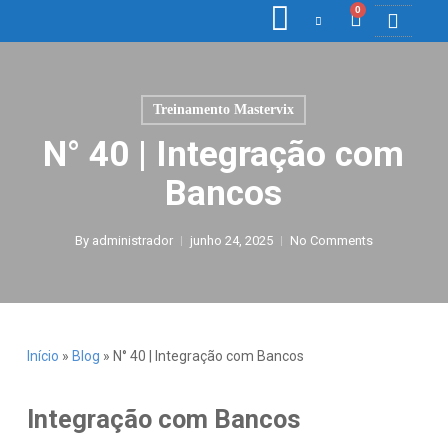
0
COLETORE
ETIQ., R
PONTO E
Treinamento Mastervix
N° 40 | Integração com
Bancos
By
administrador
junho 24, 2025
No Comments
Início
»
Blog
»
N° 40 | Integração com Bancos
Integração com Bancos