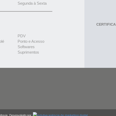
Segunda à Sexta
CERTIFIC
PDV
olé
Ponto e Acesso
Softwares
Suprimentos
nforvix. Desenvolvido por