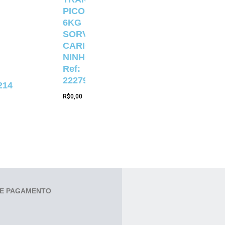
PICOLÉ
6KG
SORVETERIA
CARIOCA
NINHO
Ref:
22279
214
R$
0,00
E PAGAMENTO