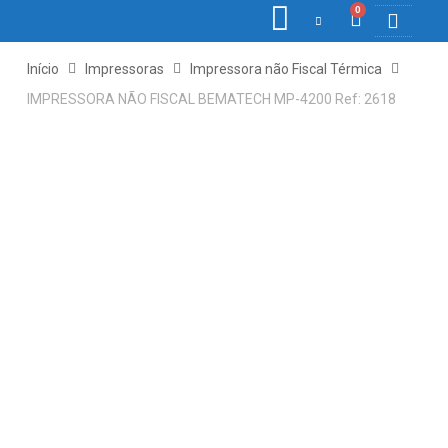
0
COLETORE
ETIQ., R
PONTO E
Início
Impressoras
Impressora não Fiscal Térmica
IMPRESSORA NÃO FISCAL BEMATECH MP-4200 Ref: 2618