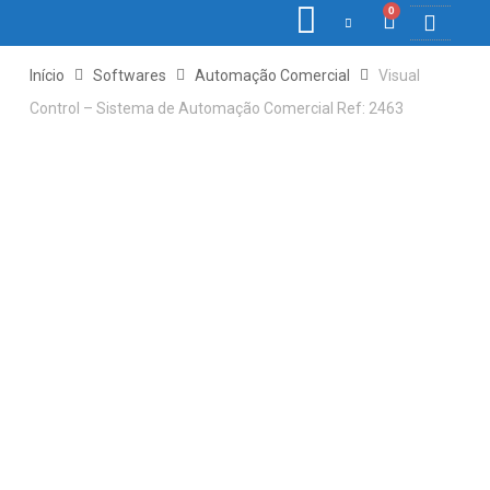
0
COLETORE
ETIQ., R
PONTO E
Início
Softwares
Automação Comercial
Visual
Control – Sistema de Automação Comercial Ref: 2463