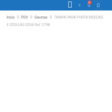
0
COLETORE
ETIQ., R
PONTO E
Início
PDV
Gavetas
TAMPA PARA PORTA MOEDAS
E CÉDULAS GD56 Ref: 2798