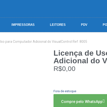
IMPRESSORAS
LEITORES
PDV
PO
Uso para Computador Adicional do VisualControl Ref: 8005
Licença de Us
Adicional do V
R$
0,00
Fora de estoque
Compre pelo WhatsApp