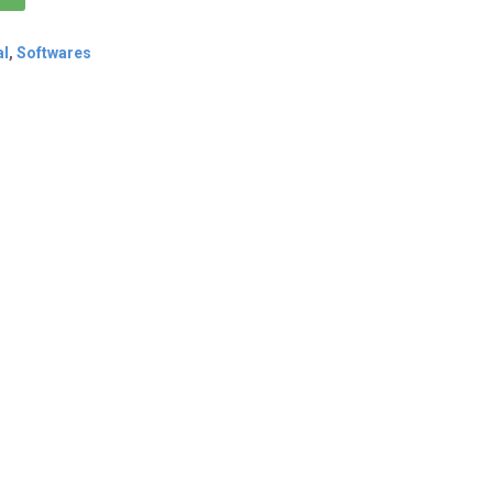
al
,
Softwares