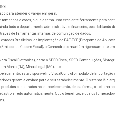
TROL
do para atender o varejo em geral.
e tamanhos e cores, o que o torna uma excelente ferramenta para contr
 ainda todo o departamento administrativo e financeiro, possibilitand
, através de ferramentas internas de comunição de dados.
estados Brasileiros, da implantação do PAF-ECF (Programa de Aplicativo
missor de Cupom Fiscal), a Connectronic mantém rigorosamente em dia
ota Fiscal Eletrônica), gerar o SPED Fiscal, SPED Contribuições, Sintegr
pom Mania (RJ), Minas Legal (MG), etc.
belecimento, está disponível no VisualControl o módulo de Importação
edores geram e enviam para o seu estabelecimento. O sistema lê o arq
s produtos cadastrados no estabelecimento, dessa forma, o sistema ap
cadastro é feito automaticamente. Outro benefício, é que os fornecedo
ns.