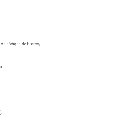
de códigos de barras;
ue;
);