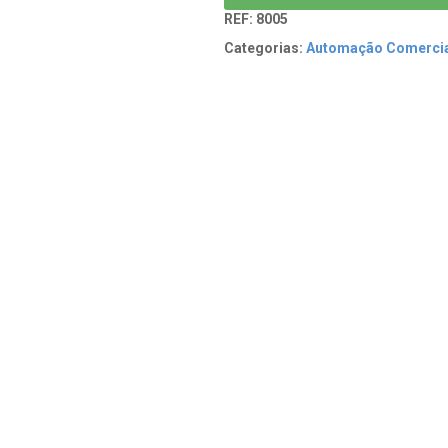
REF:
8005
Categorias:
Automação Comerci