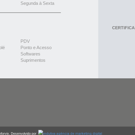
Segunda à Sexta
CERTIFIC
PDV
olé
Ponto e Acesso
Softwares
Suprimentos
nforvix. Desenvolvido por