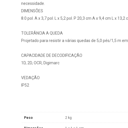
necessidade.
DIMENSÕES
8.0 pol. A x 3,7 pol. L x 5,2 pol. P 20,3 cm A x 9,4 cm L x 13,2
TOLERÂNCIA A QUEDA
Projetado para resistir a várias quedas de 5,0 pés/1,5 m e
CAPACIDADE DE DECODIFICAÇÃO
1D, 2D, OCR, Digimarc
VEDAÇÃO
IP52
Peso
2 kg