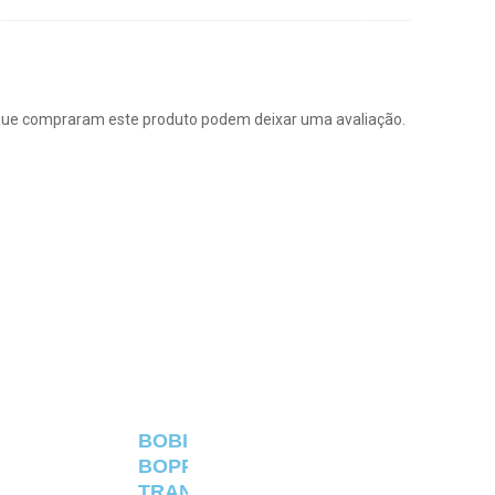
que compraram este produto podem deixar uma avaliação.
BOBINA
BOPP
TRANSPARENTE