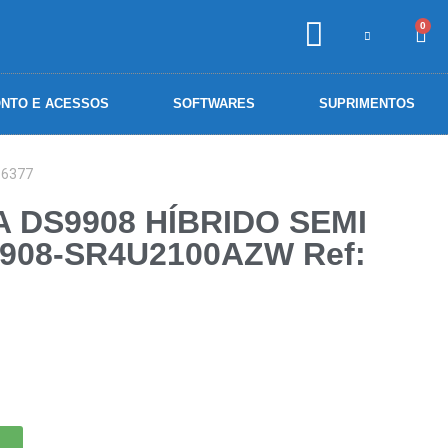
0
NTO E ACESSOS
SOFTWARES
SUPRIMENTOS
16377
 DS9908 HÍBRIDO SEMI
9908-SR4U2100AZW Ref: