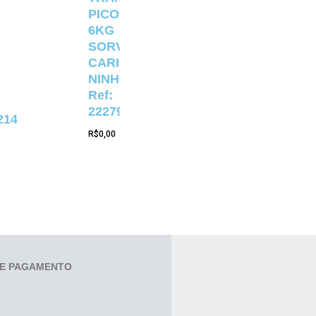
PICOLÉ
6KG
SORVETERIA
CARIOCA
NINHO
Ref:
22279
214
R$
0,00
E PAGAMENTO