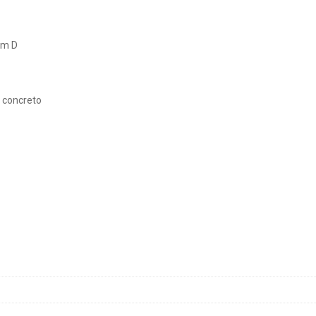
 cm D
m concreto