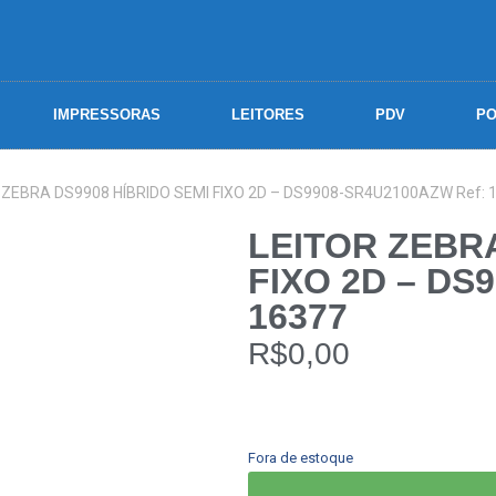
IMPRESSORAS
LEITORES
PDV
PO
 ZEBRA DS9908 HÍBRIDO SEMI FIXO 2D – DS9908-SR4U2100AZW Ref: 
LEITOR ZEBRA
FIXO 2D – DS
16377
R$
0,00
Fora de estoque