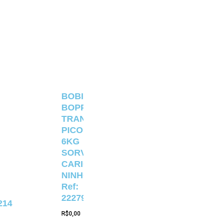
BOBINA
BOPP
TRANSPARENTE
PICOLÉ
6KG
SORVETERIA
CARIOCA
NINHO
Ref:
22279
214
R$
0,00