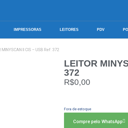
IMPRESSORAS
LEITORES
PDV
PO
 MINYSCAN II CIS – USB Ref: 372
LEITOR MINYSC
372
R$
0,00
Fora de estoque
Compre pelo WhatsApp