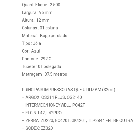
Quant. Etique.: 2.500
Largura : 95 mm
Altura : 12 mm
Colunas : 01 coluna
Material : Bopp perolado
Tipo : Jóia
Cor : Azul
Pantone : 292 C
Tubete : 01 polegada
Metragem : 37,5 metros
PRINCIPAIS IMPRESSORAS QUE UTILIZAM (32mt):
– ARGOX: OS214 PLUS, OS2140
– INTERMEC/HONEYWELL: PC42T
– ELGIN: L42, L42PRO
– ZEBRA: ZD220, GC420T, GK420T, TLP2844 ENTRE OUTR
– GODEX: EZ320