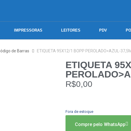
IMPRESSORAS
LEITORES
PDV
PO
Código de Barras
ETIQUETA 95X12/1 BOPP PEROLADO>AZUL-37,5M
ETIQUETA 95X
PEROLADO>AZ
R$
0,00
Fora de estoque
Compre pelo WhatsApp