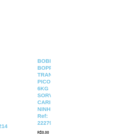
BOBINA
BOPP
TRANSPARENTE
PICOLÉ
6KG
SORVETERIA
CARIOCA
NINHO
Ref:
22279
214
R$
0,00