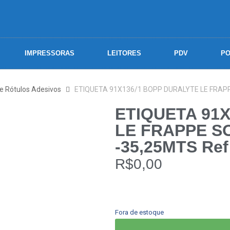
IMPRESSORAS
LEITORES
PDV
PO
 e Rótulos Adesivos
ETIQUETA 91X136/1 BOPP DURALYTE LE FRAPP
ETIQUETA 91
LE FRAPPE S
-35,25MTS Ref
R$
0,00
Fora de estoque