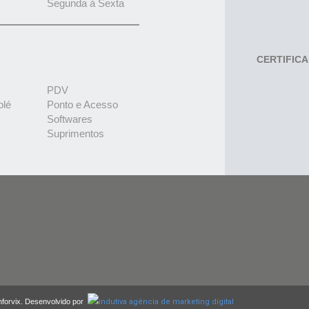
Segunda à Sexta
CERTIFIC
PDV
olé
Ponto e Acesso
Softwares
Suprimentos
nforvix. Desenvolvido por