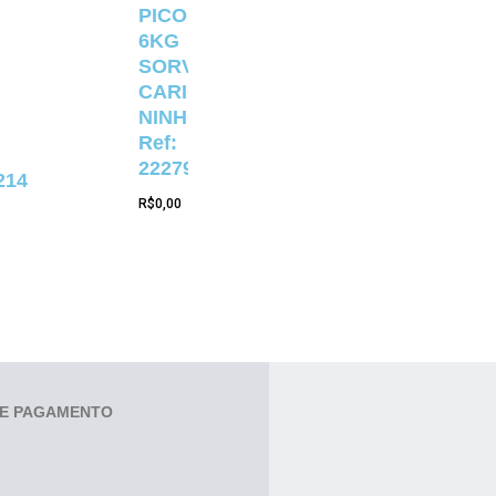
PICOLÉ
6KG
SORVETERIA
CARIOCA
NINHO
Ref:
22279
214
R$
0,00
E PAGAMENTO