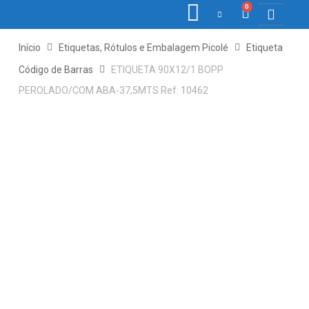
0
COLETORE
ETIQ., R
PONTO E
Início
Etiquetas, Rótulos e Embalagem Picolé
Etiqueta
Código de Barras
ETIQUETA 90X12/1 BOPP
PEROLADO/COM ABA-37,5MTS Ref: 10462