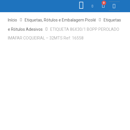
0
COLETORE
ETIQ., R
PONTO E
Início
Etiquetas, Rótulos e Embalagem Picolé
Etiquetas
e Rótulos Adesivos
ETIQUETA 86X30/1 BOPP PEROLADO
IMAFAR COQUEIRAL – 32MTS Ref: 16558