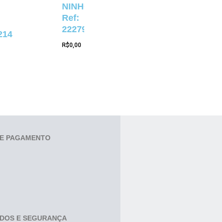
NINHO
Ref:
22279
214
R$
0,00
E PAGAMENTO
ADOS E SEGURANÇA