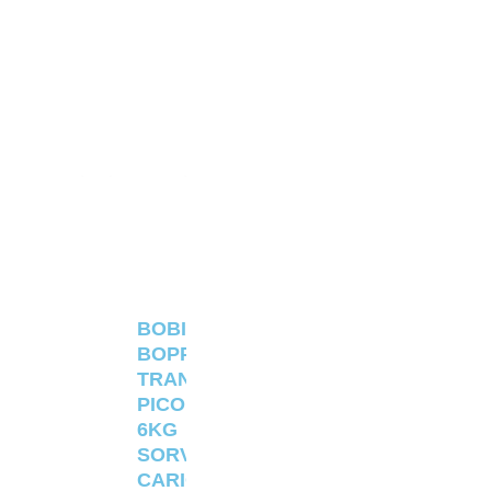
BOBINA
BOPP
TRANSPARENTE
PICOLÉ
6KG
SORVETERIA
CARIOCA