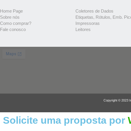
Home Page
Coletores de Dados
Sobre nós
Etiquetas, Rótulos, Emb. Pic
Como comprar?
Impressoras
Fale conosco
Leitores
Copyright © 2023 I
Solicite uma proposta por