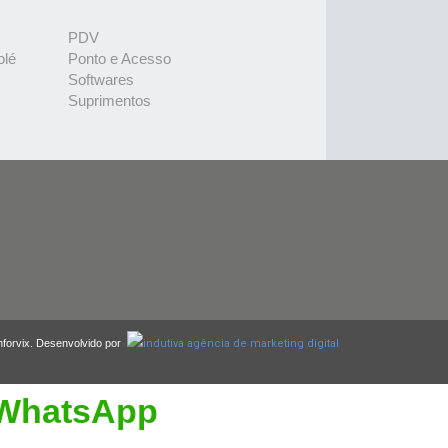
PDV
olé
Ponto e Acesso
Softwares
Suprimentos
nforvix. Desenvolvido por
WhatsApp